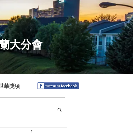
特蘭大分會
世華獎項