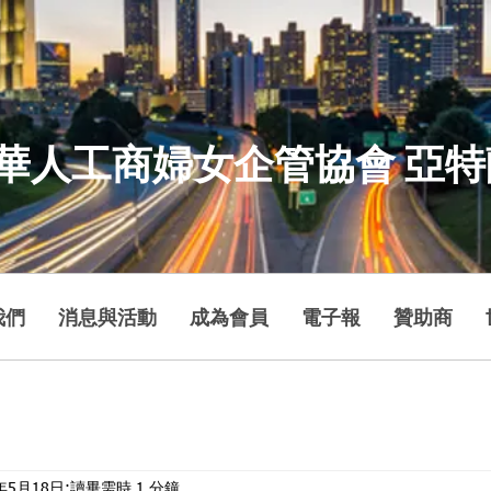
華人工商婦女企管協會 亞
我們
消息與活動
成為會員
電子報
贊助商
5年5月18日
讀畢需時 1 分鐘