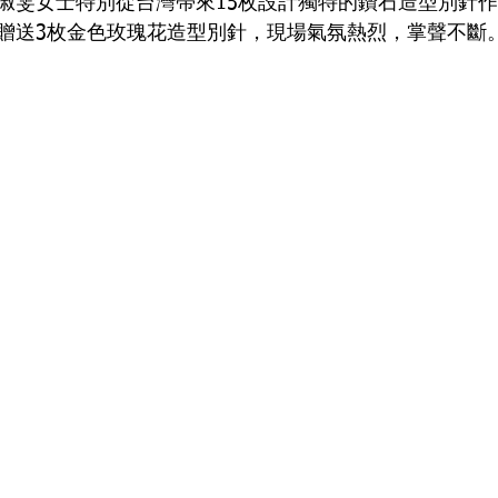
淑雯女士特別從台灣帶來15枚設計獨特的鑽石造型別針
贈送3枚金色玫瑰花造型別針，現場氣氛熱烈，掌聲不斷