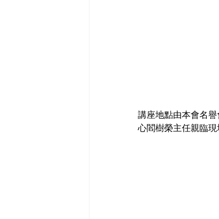
講座地點由本會名譽
心閻樹榮主任親臨現