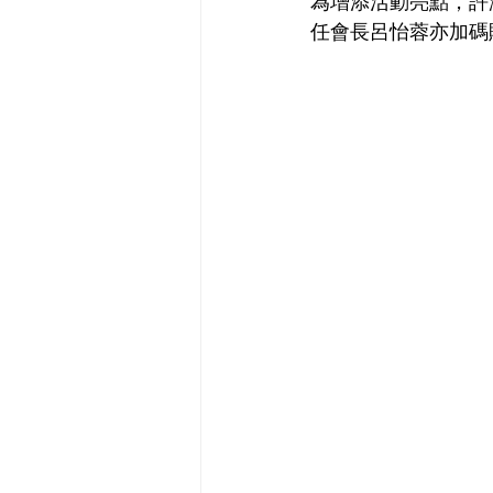
為增添活動亮點，許
任會長呂怡蓉亦加碼