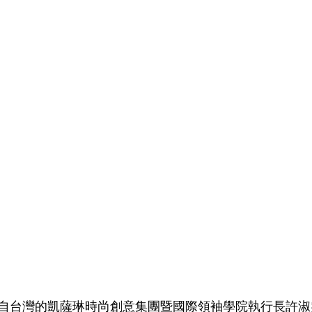
台灣的凱薩琳時尚創意集團暨國際領袖學院執行長許淑雯（V