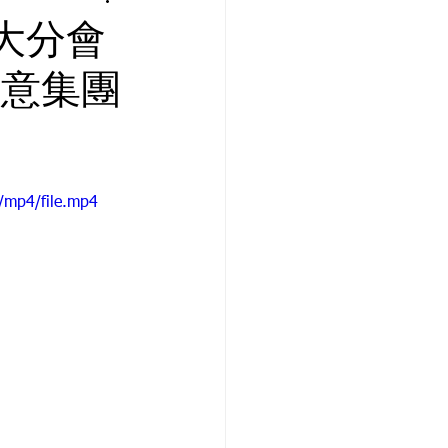
大分會
創意集團
/mp4/file.mp4