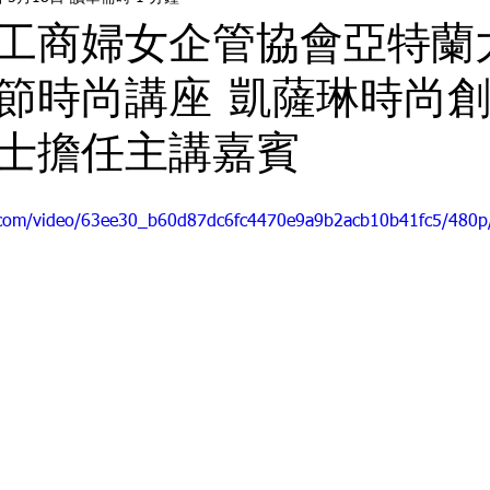
工商婦女企管協會亞特蘭
節時尚講座 凱薩琳時尚
士擔任主講嘉賓
ic.com/video/63ee30_b60d87dc6fc4470e9a9b2acb10b41fc5/480p