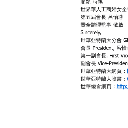
順頌 時祺
世界華人工商婦女企
第五屆會長 呂怡蓉
暨全體理監事 敬啟
Sincerely,
世華亞特蘭大分會 Global F
會長 President, 呂怡蓉
第一副會長. First Vice
副會長 Vice-Presiden
世華亞特蘭大網頁 : 
世華亞特蘭大臉書 : 
世華總會網頁 : 
http