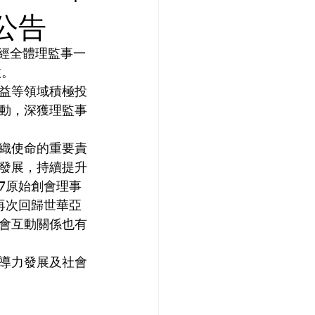
公告
，經全體理監事一
效。
益等領域積極投
動，深獲理監事
織使命的重要責
發展，持續提升
17原始創會理事
再次回歸世華亞
分會互動關係也有
導力發展及社會