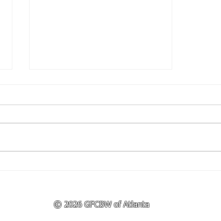
亞特蘭大分會 第三屆年度商
展圓滿成功
© 2026 GFCBW of Atlanta