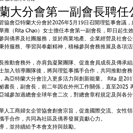
蘭大分會第一副會長聘任
管協會亞特蘭大分會於2026年5月19日召開理監事會議
雍（Rita Chao）女士擔任本會第一副會長，即日起生
參與僑界及社團服務，並於商業地產、企業經營及社會公
秉持服務、學習與奉獻精神，積極參與會務推展及各項活
長推動會務外，亦肩負凝聚團隊、促進會員成長及傳承組
士加入領導團隊後，將與理監事攜手合作，共同推動會務
為亞特蘭大分會注入更多活力與創新能量。 Rita 是20
祕書長，副會長，前二年因在外州工作關係，直至2025 
表世華亞城參加過總會全球年會二次，對總會章程規定及與各
華人工商婦女企管協會創會宗旨，促進國際交流、女性領
攜手合作，共同為社區及僑界發展貢獻心力。
導，並持續給予本會支持與鼓勵。