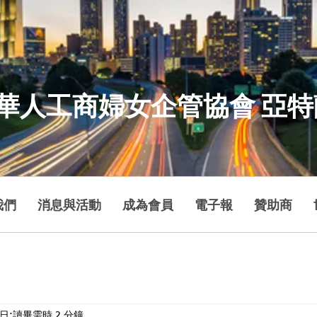
華人工商婦女企管協會 亞
我們
消息與活動
成為會員
電子報
贊助商
6日
讀畢需時 2 分鐘