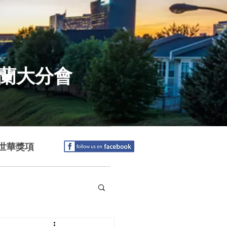
特蘭大分會
世華獎項