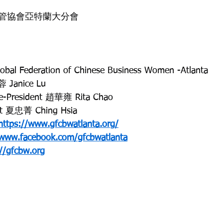
管協會亞特蘭大分會
ederation of Chinese Business Women -Atlanta
 Janice Lu
-President 趙華雍 Rita Chao
t 夏忠菁 Ching Hsia
https://www.gfcbwatlanta.org/
www.facebook.com/gfcbwatlanta
://gfcbw.org