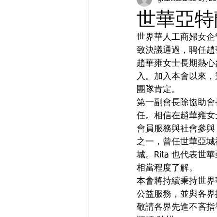
世華亞特
世界華人工商婦女企
致決議通過，聘任趙華
趙華雍女士長期熱心
入。加入本會以來，
團隊肯定。
第一副會長除協助會
任。相信在趙華雍女
會員服務與社會參與，
之一，曾任世華亞城
城。Rita 也代
相當程度了解。
本會將持續秉持世界
公益服務，並與各界
敬請各界先進不吝指