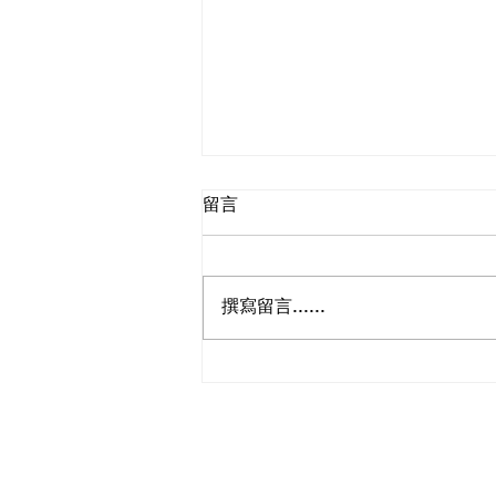
留言
撰寫留言......
恭賀本會多位姐妹榮任總會第
十四屆領導團隊