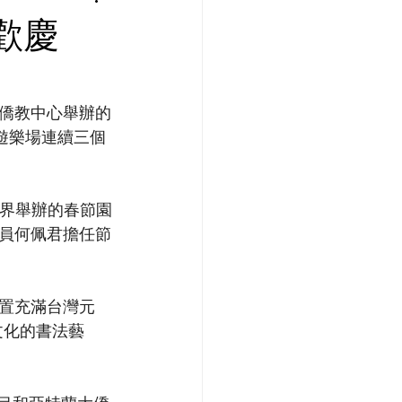
歡慶
僑教中心舉辦的
頭山遊樂場連續三個
僑界舉辦的春節園
員何佩君擔任節
置充滿台灣元
華文化的書法藝