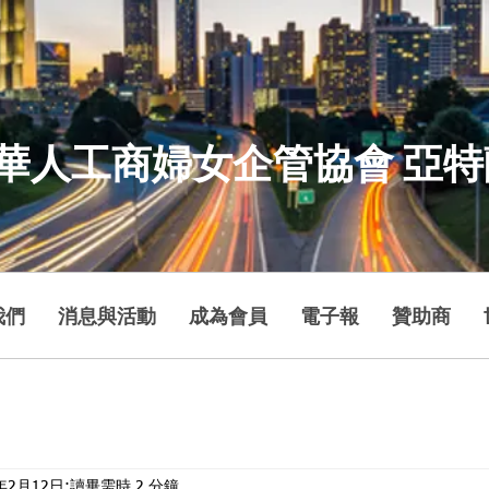
華人工商婦女企管協會 亞
我們
消息與活動
成為會員
電子報
贊助商
4年2月12日
讀畢需時 2 分鐘