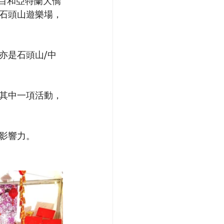
園項目和亞特蘭大僑
石頭山遊樂場，
亦是石頭山/中
其中一項活動，
影響力。