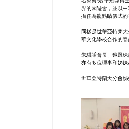
名譽會長/華冠獎得主邱
界的園遊會，並以中
擔任為龍點睛儀式的
同樣是世華亞特蘭大
華文化學校合作的春
朱騏謙會長、魏鳳珠
亦有多位理事和姊妹
世華亞特蘭大分會姊