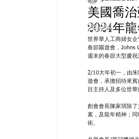
美國喬治
2024年
世界華人工商婦女企
春節園遊會，Johns
週末的春節大型慶祝
2/10大年初一，
遊會，承擔招待來賓
目主持人及多位世華
創會會長陳家琪除了
素，及龍年精神；同時還
術。