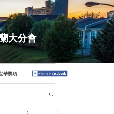
特蘭大分會
世華獎項