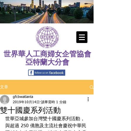
世界華人工商婦女企管協會
亞特蘭大分會
文章
gfcbwatlanta
2019年10月14日
讀畢需時 1 分鐘
雙十國慶系列活動
世華亞城參加台灣雙十國慶系列活動，
與超過 250 僑胞及主流社會慶祝中華民