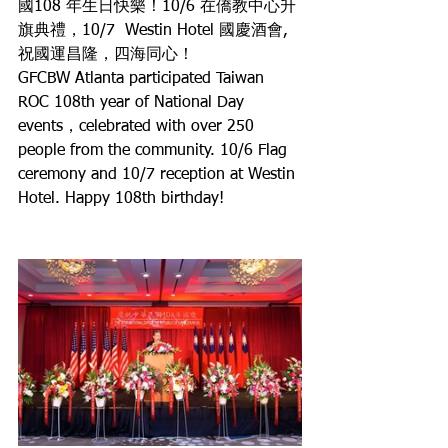
國108 年生日快樂！10/6 在僑教中心升
旗典禮，10/7  Westin Hotel 國慶酒會, 
祝國運昌隆，四海同心！
GFCBW Atlanta participated Taiwan 
ROC 108th year of National Day 
events，celebrated with over 250 
people from the community. 10/6 Flag 
ceremony and 10/7 reception at Westin 
Hotel. Happy 108th birthday!