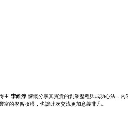
得主 
李維淳
 慷慨分享其寶貴的創業歷程與成功心法，內
豐富的學習收穫，也讓此次交流更加意義非凡。