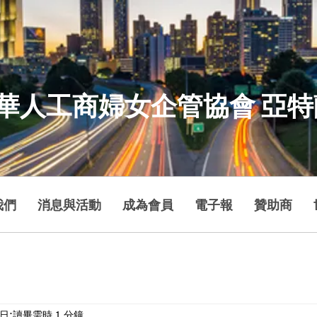
華人工商婦女企管協會 亞
我們
消息與活動
成為會員
電子報
贊助商
4日
讀畢需時 1 分鐘