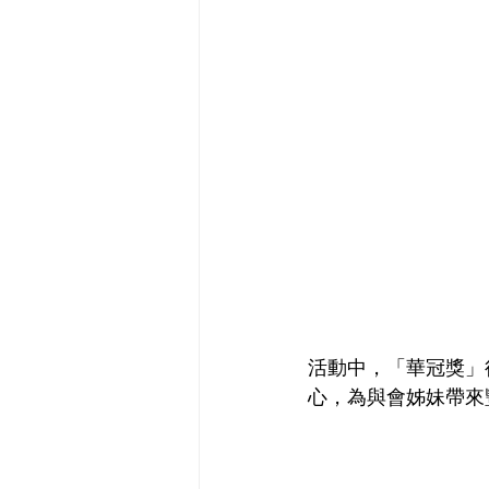
活動中，「華冠獎」
心，為與會姊妹帶來