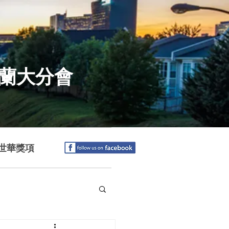
特蘭大分會
世華獎項