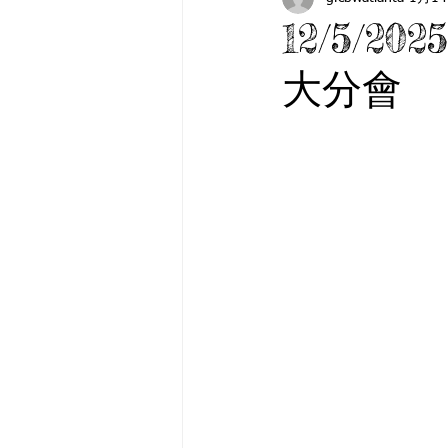
12/5/
大分會