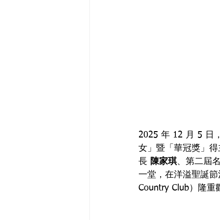
2025 年 12 月
女」暨「華冠獎」得
長 
陳家琪
、第二屆名
一堂，在洋溢聖誕節溫馨
Country Club