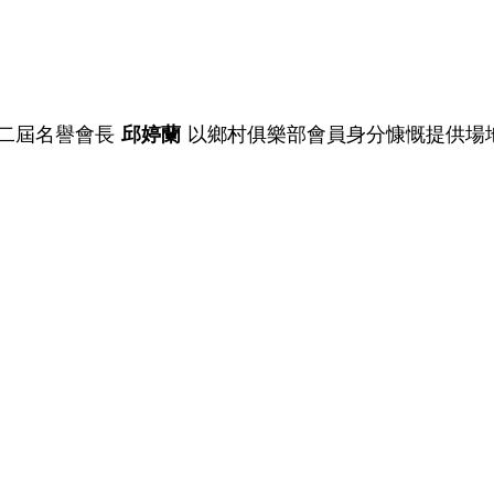
二屆名譽會長 
邱婷蘭
 以鄉村俱樂部會員身分慷慨提供場