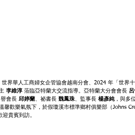
 5 日，世界華人工商婦女企管協會越南分會、2024 年「世
主 
李維淳
 蒞臨亞特蘭大交流指導。亞特蘭大分會會長 
呂
譽會長 
邱婷蘭
、祕書長 
魏鳳珠
、監事長 
楊彥純
，與多
歡樂氣氛下，於假瓊溪市標準鄉村俱樂部（Johns Creek S
）隆重歡迎貴賓到訪。