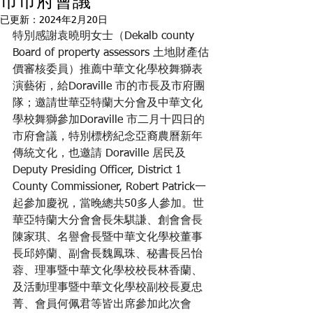
市市府會議
已更新：
2024年2月20日
特別感謝袁曉明女士（Dekalb county 
Board of property assessors 土地財產估
價審核委員）推薦中華文化學校舞獅表
演藝術，給Doraville 市的市長及市府團
隊；邀請世華亞特蘭大分會及中華文化
學校舞獅參加Doraville 市二月十四日的
市府會議，特別標榜紀念亞裔農曆新年
傳統文化，也邀請 Doraville 居民及
Deputy Presiding Officer, District 1 
County Commissioner, Robert Patrick一
起參加慶祝，當晚總共50多人參加。世
華亞特蘭大分會會長朱騏謙、創會會長
陳家琪、名譽會長暨中華文化學校董事
長邱婷蘭、副會長魏鳳珠、秘書長呂怡
蓉、理事暨中華文化學校校長林香蘭、
及活動理事暨中華文化學校副校長夏忠
菁、會員何佩君等皆出席參加此次會