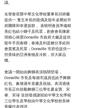
議。
名譽會長暨中華文化學校董事長邱婷蘭
提供一 隻五米長的龍偶及龍年桌曆給市
府團隊和幸運簽餅 。袁曉明會員準備精
美紅包給小獅子及民眾，創會會長陳家
琪精心佈置Doraville 市政府大廳及提供
龍年手寫春聯，春捲及利是糖分享給與
會貴賓及民眾；Doraville 市府也提供一
些美味的亞洲食物及冷飲，供大家品
嚐。
會議一開始由舞獅表演熱鬧登場，
Doraville 市長及每個市議員也給予舞獅
紅包、象徵過年喜慶及祝福。表演過後
市長正向鼓勵舞獅三位學生夏金寶、宋
睿、宋璿 並頒發感謝狀給中華文化學校
三位學生及學校由中華文化學校校長林
香蘭代表授證。