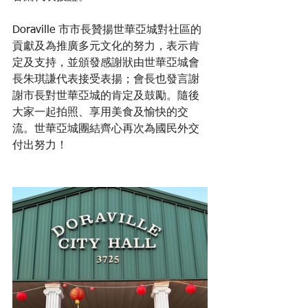
Doraville 市市長贊揚世華亞城對社區的
貢獻及為推廣多元文化的努力，表示肯
定及支持，並頒發感謝狀由世華亞城會
長朱琪謙代表接受表揚；會長也發言謝
謝市長對世華亞城的肯定及鼓勵。隨後
大家一起拍照、享用美食及愉快的交
流。世華亞城團結齊心再次為國民外交
付出努力！